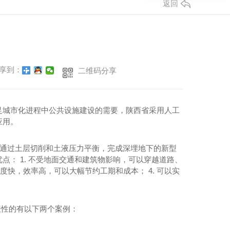
返回
桥梁隧道工程
陕西桥梁隧道施工
陕西桥梁隧道工程
享到：
二维码分享
目
工
管道工程施工
足城市化进程中公共设施建设的需要，陕西省采用人工
应用。
推进机，通过土层切削和土液压力平衡，完成深埋地下的新型
： 1. 不受地面交通和建筑物影响，可以穿越道路、
速度快，效率高，可以大幅节约工期和成本； 4. 可以实
表性的有以下两个案例：