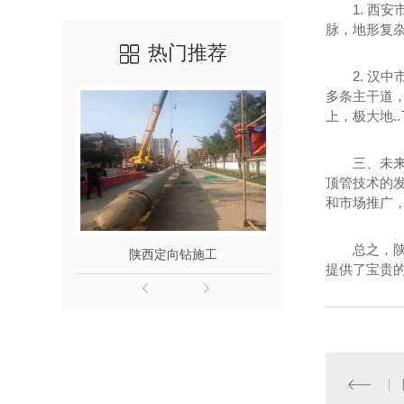
1. 西
脉，地形复
热门推荐
2. 汉
多条主干道
上，极大地.
三、未
顶管技术的发
和市场推广
总之，
陕西定向钻施工
陕
提供了宝贵