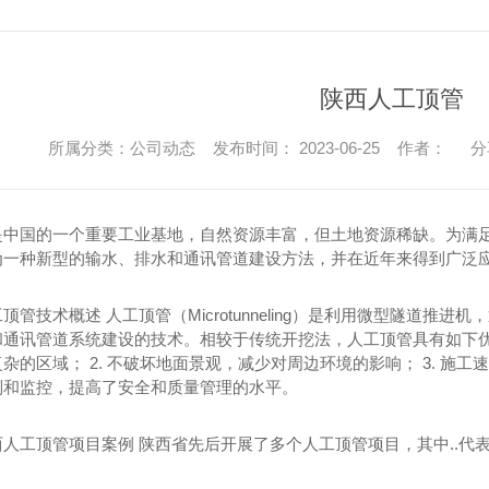
市政公用工程
陕西公路工程
市政公用工程项目
公路工程项目
陕西人工顶管
市政公用工程
公路工程
所属分类：公司动态 发布时间： 2023-06-25 作者：
分
陕西市政公用工程项目
陕西公路工程项
陕西市政公用工程
陕西公路工程施
给排水工程
园林绿化工程
是中国的一个重要工业基地，自然资源丰富，但土地资源稀缺。为满
为一种新型的输水、排水和通讯管道建设方法，并在近年来得到广泛
顶管技术概述 人工顶管（Microtunneling）是利用微型隧道
通讯管道系统建设的技术。相较于传统开挖法，人工顶管具有如下优点
杂的区域； 2. 不破坏地面景观，减少对周边环境的影响； 3. 施工
制和监控，提高了安全和质量管理的水平。
西人工顶管项目案例 陕西省先后开展了多个人工顶管项目，其中..代