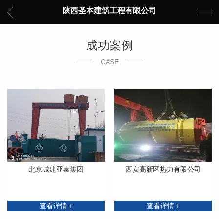
陕西圣本建筑工程有限公司
成功案例
CASE
北京城建亚泰集团
西安高新区热力有限公司
查看详情 +
查看详情 +