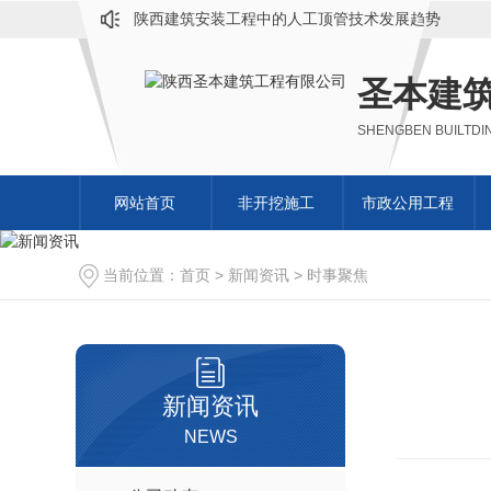
圣本建筑向您分享机械顶管施工测量方法！
陕西定向钻施工在地下工程中的作用分析
圣本建
SHENGBEN BUILTDI
网站首页
非开挖施工
市政公用工程
顶管施工
当前位置：
首页
>
新闻资讯
>
时事聚焦
定向钻施工
非开挖施工
高压旋喷桩施工
人工顶管DN2800mm
新闻资讯
机械顶管施工
NEWS
土压平衡顶管机