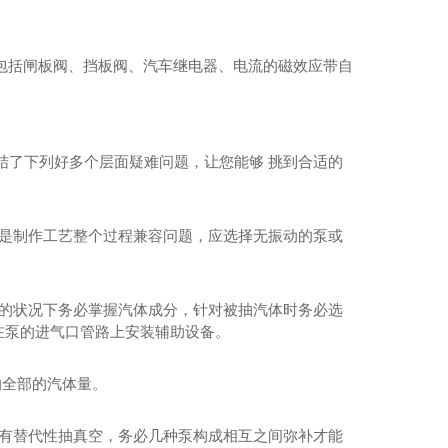
。包括闸板阀、挡板阀、汽车继电器、电流的磁效应带自
结了下列好多个层面疑难问题，让您能够 挑到合适的
若是制作工艺整个过程兼容问题，应选择无振动的泵或
泵的状况下务必掌握汽体成分，针对被抽汽体时务必选
在泵的进气口管路上安装辅助设备。
的全部的汽体量。
泵有替代性抽真空，务必几种泵构成相互之间弥补才能