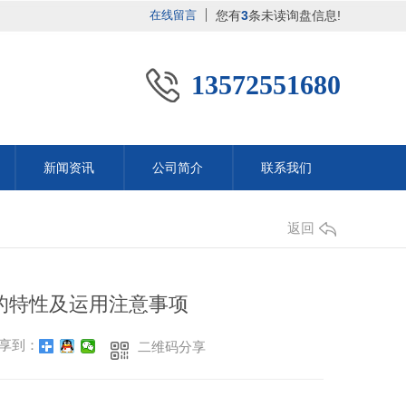
在线留言
您有
3
条未读询盘信息!
13572551680
新闻资讯
公司简介
联系我们
公司动态
返回
行业动态
桥梁隧道工程
常见问题
的特性及运用注意事项
桥梁隧道工程
时事聚焦
桥梁隧道工程
享到：
二维码分享
陕西桥梁隧道施工
其他