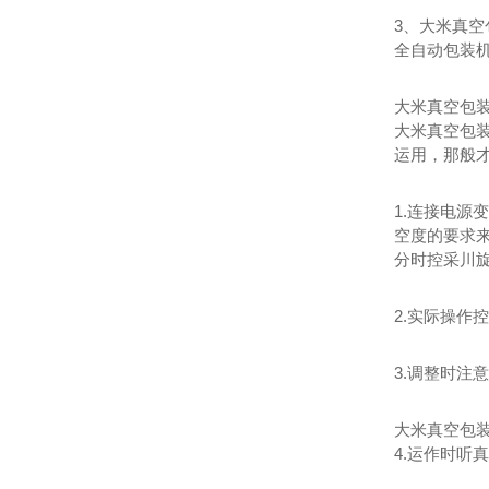
3、大米真
全自动包装
大米真空包
大米真空包
运用，那般
1.连接电
空度的要求来
分时控采川
2.实际操
3.调整时注
大米真空包
4.运作时