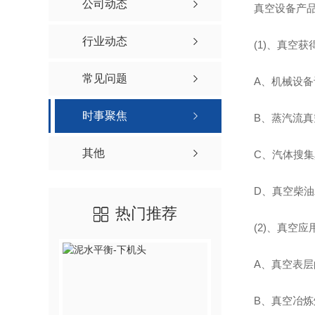
土压平衡顶管机安装
公司动态
真空设备产
土压平衡DN4000mm顶管机
行业动态
(1)、真空
常见问题
A、机械设
时事聚焦
B、蒸汽流
建筑安装工程
其他
C、汽体搜
D、真空柴
热门推荐
(2)、真空
A、真空表
B、真空冶