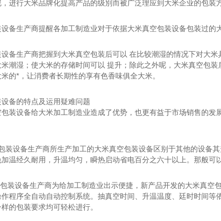
泥，进行大米品牌化提高产品的级別而被广泛理应到大米企业的包装
装设备生产商提醒各加工制造业对于依据大米真空包装设备包装过的
装设备生产商把握到大米真空包装后可以 在比较潮湿的情况下对大米
大米潮湿；使大米的存储时间可以 提升；除此之外呢，大米真空包装
大米的*，让消费者长期性的享有色香味俱全大米。
装设备的特点及运用疑难问题
空包装设备给大米加工制造业造成了优势，也更有益于市场销售的发展
空包装设备生产商所生产加工的大米真空包装设备区别于其他的设备其
免加温经久耐用，升温均匀，瞬热启动省电百分之六十以上。那般可以
真空包装设备生产商为给加工制造业出示便捷，新产品开发的大米真空
操作程序全自动自动控制系统。抽真空时间、升温温度、廷时时间等
一样的包装要求均可轻松进行。