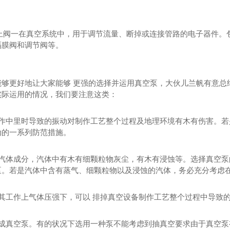
空截止阀一在真空系统中，用于调节流量、断掉或连接管路的电子器件
隔膜阀和调节阀等。
能够更好地让大家能够 更强的选择并运用真空泵，大伙儿兰帆有意总
实际运用的情况，我们要注意这类：
工作中里时导致的振动对制作工艺整个过程及地理环境有木有伤害。
动的一系列防范措施。
抽汽体成分，汽体中有木有细颗粒物灰尘，有木有浸蚀等。选择真空
泵。若是汽体中含有蒸气、细颗粒物以及浸蚀的汽体，务必充分考虑
在其工作上气体压强下，可以 排掉真空设备制作工艺整个过程中导致
构成真空泵。有的状况下选用一种泵不能考虑到抽真空要求由于真空