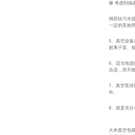
够 考虑到抽
倘若钛污水
一定的泵效
5、真空设
射离子泵、
6、适当地
合适，而不能
7、真空泵
外。
8、就是充
大米真空包