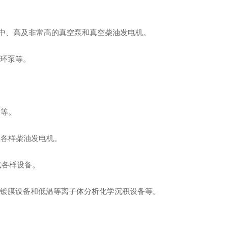
陕西桥梁隧道工程
目
低、中、高及非常高的真空泵和真空柴油发电机。
工
液环泵等。
管道工程施工
泵等。
种各样柴油发电机。
式各样设备。
的镀膜设备和低温等离子体分析化学沉积设备等。
。