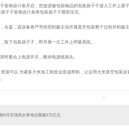
袋子子装饰设计条开启，把放进被包裝物品的包装袋子子放入工作上屋
装袋子子装饰设计条将包装袋子子唇部压完。
作室，合盖，该设备将严苛依照积极主动开展真空包装整个过程并积极
盖，取下包装袋子子，即开展一次工作上呼吸系统。
中里时要合上电源开关，断掉电源线插头。
享资源可以 为诸多大米加工制造业造成帮助，让运用大米真空包装设
益。
前8月百强房企拿地总额逾2万亿元