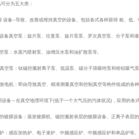
市政公用工程
公路工程
品可分为五大类：
陕西市政公用工程项目
陕西公路工程项
获得 设备--导致、改善或维持真空的设备。包括各式各样获得 粗、
陕西市政公用工程
陕西公路工程施
备设备真空泵：旋片泵、往复泵、旋片泵泵、罗次真空泵、分子泵和
真空泵：水蒸汽喷射泵、油增压水泵和油扩散泵等。
给排水工程
园林绿化工程
集真空泵：钛磁控溅射离子泵、低温泵、碳分子筛吸咐泵和锆铝吸气
油发电机：即由导致真空、精准测量真空和控制真空等构件组成的各
应用设备～在真空地理环境下(低于一个大气压的汽体状况)，应用的各
层的镀膜设备：蒸发镀膜机、磁控溅射表层的镀膜设备、正离子表层
炼炉：感应加热炉、电子束炉、中频感应炉、中频感应炉和单晶炉等