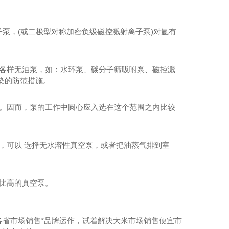
泵，(或二极型对称加密负级磁控溅射离子泵)对氩有
式各样无油泵，如：水环泵、碳分子筛吸咐泵、磁控溅
染的防范措施。
围。因而，泵的工作中圆心应入选在这个范围之内比较
，可以 选择无水溶性真空泵，或者把油蒸气排到室
比高的真空泵。
省市场销售*品牌运作，试着解决大米市场销售便宜市