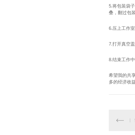
5.将包装
叠，翻过包
6.压上工
7.打开真空
8.结束工作
希望我的共
多的经济收