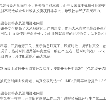
空包装设备占地面积小，投资项目成本低，由于大米属于规律性比较
机就不易造成企业对设备投资项目非常大，导致社会经济发展压力。
装设备的特点及运用疑难问题
装设备交付提高了大米品牌化运作的速度，作为大米真空包装设备生
才可以 让设备使用寿命更长，为企业铸就高些的经济收益，以下是相
源变压器，开启电源开关，显示信息灯亮了。设置时控，调节抽真空，
调节，热封时间运用塑料真空袋一般在2S左右，廷时时间在1.5-2S）抽
旋纽调节，具体配置以产品为规范)
作控制面板上旋钮开关调节升温温度，按键开关分中高2档（包装袋子
意抽真空时间由长调短，当真空表到达一0. 1MPa后可再略微提升1-
装设备的特点及运用疑难问题
听真空泵有一样响，开展所有调整工作上方可进呼吸系统运行生产加工