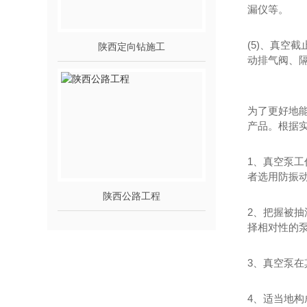
漏仪等。
(5)、真
陕西定向钻施工
动排气阀、
为了更好地
产品。根据
1、真空泵
者选用防振
陕西公路工程
2、把握被
择相对性的
3、真空泵
4、适当地