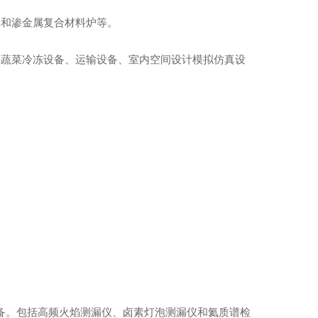
炉和渗金属复合材料炉等。
果蔬菜冷冻设备、运输设备、室内空间设计模拟仿真设
。
设备。包括高频火焰测漏仪、卤素灯泡测漏仪和氦质谱检