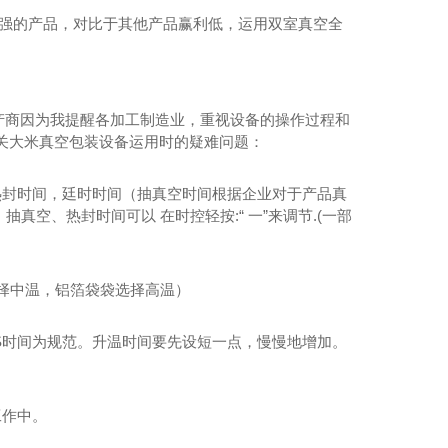
美强的产品，对比于其他产品赢利低，运用双室真空全
产商因为我提醒各加工制造业，重视设备的操作过程和
关大米真空包装设备运用时的疑难问题：
热封时间，廷时时间（抽真空时间根据企业对于产品真
真空、热封时间可以 在时控轻按:“ 一”来调节.(一部
选择中温，铝箔袋袋选择高温）
2 S时间为规范。升温时间要先设短一点，慢慢地增加。
工作中。